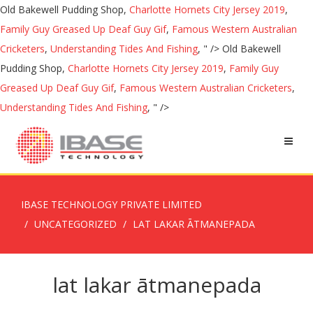
Old Bakewell Pudding Shop,
Charlotte Hornets City Jersey 2019
,
Family Guy Greased Up Deaf Guy Gif
,
Famous Western Australian
Cricketers
,
Understanding Tides And Fishing
, " />
Old Bakewell
Pudding Shop,
Charlotte Hornets City Jersey 2019
,
Family Guy
Greased Up Deaf Guy Gif
,
Famous Western Australian Cricketers
,
Understanding Tides And Fishing
, " />
IBASE TECHNOLOGY PRIVATE LIMITED
UNCATEGORIZED
LAT LAKAR ĀTMANEPADA
lat lakar ātmanepada