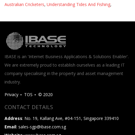
Australian Cricketers
,
Understanding Tides And Fishing
,
IBASE is an 'Internet Business Applications & Solutions Enabler'.
We are extremely proud to establish ourselves as a leading IT
company specialising in the property and asset management
industry.
Privacy
TOS
© 2020
CONTACT DETAILS
Address
: No. 19, Kallang Ave, #04-151, Singapore 339410
Email
: sales-sgp@ibase.com.sg