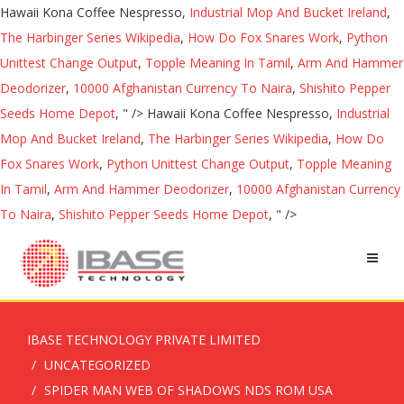
Hawaii Kona Coffee Nespresso,
Industrial Mop And Bucket Ireland
,
The Harbinger Series Wikipedia
,
How Do Fox Snares Work
,
Python
Unittest Change Output
,
Topple Meaning In Tamil
,
Arm And Hammer
Deodorizer
,
10000 Afghanistan Currency To Naira
,
Shishito Pepper
Seeds Home Depot
, " />
Hawaii Kona Coffee Nespresso,
Industrial
Mop And Bucket Ireland
,
The Harbinger Series Wikipedia
,
How Do
Fox Snares Work
,
Python Unittest Change Output
,
Topple Meaning
In Tamil
,
Arm And Hammer Deodorizer
,
10000 Afghanistan Currency
To Naira
,
Shishito Pepper Seeds Home Depot
, " />
IBASE TECHNOLOGY PRIVATE LIMITED
UNCATEGORIZED
SPIDER MAN WEB OF SHADOWS NDS ROM USA