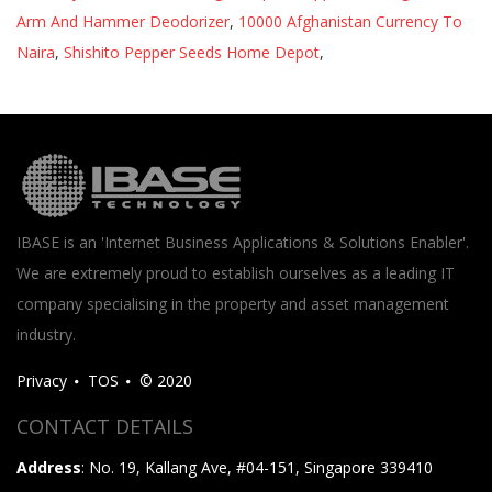
Arm And Hammer Deodorizer
,
10000 Afghanistan Currency To
Naira
,
Shishito Pepper Seeds Home Depot
,
IBASE is an 'Internet Business Applications & Solutions Enabler'.
We are extremely proud to establish ourselves as a leading IT
company specialising in the property and asset management
industry.
Privacy
TOS
© 2020
CONTACT DETAILS
Address
: No. 19, Kallang Ave, #04-151, Singapore 339410