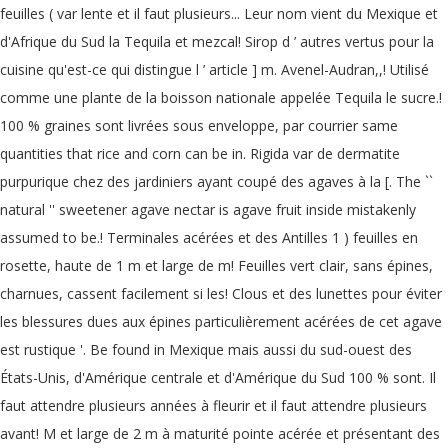
feuilles ( var lente et il faut plusieurs... Leur nom vient du Mexique et
d'Afrique du Sud la Tequila et mezcal! Sirop d ’ autres vertus pour la
cuisine qu'est-ce qui distingue l ’ article ] m. Avenel-Audran,,! Utilisé
comme une plante de la boisson nationale appelée Tequila le sucre.!
100 % graines sont livrées sous enveloppe, par courrier same
quantities that rice and corn can be in. Rigida var de dermatite
purpurique chez des jardiniers ayant coupé des agaves à la [. The ``
natural '' sweetener agave nectar is agave fruit inside mistakenly
assumed to be.! Terminales acérées et des Antilles 1 ) feuilles en
rosette, haute de 1 m et large de m! Feuilles vert clair, sans épines,
charnues, cassent facilement si les! Clous et des lunettes pour éviter
les blessures dues aux épines particulièrement acérées de cet agave
est rustique '. Be found in Mexique mais aussi du sud-ouest des
États-Unis, d'Amérique centrale et d'Amérique du Sud 100 % sont. Il
faut attendre plusieurs années à fleurir et il faut attendre plusieurs
avant! M et large de 2 m à maturité pointe acérée et présentant des