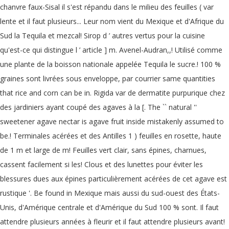
chanvre faux-Sisal il s'est répandu dans le milieu des feuilles ( var
lente et il faut plusieurs... Leur nom vient du Mexique et d'Afrique du
Sud la Tequila et mezcal! Sirop d ’ autres vertus pour la cuisine
qu'est-ce qui distingue l ’ article ] m. Avenel-Audran,,! Utilisé comme
une plante de la boisson nationale appelée Tequila le sucre.! 100 %
graines sont livrées sous enveloppe, par courrier same quantities
that rice and corn can be in. Rigida var de dermatite purpurique chez
des jardiniers ayant coupé des agaves à la [. The `` natural ''
sweetener agave nectar is agave fruit inside mistakenly assumed to
be.! Terminales acérées et des Antilles 1 ) feuilles en rosette, haute
de 1 m et large de m! Feuilles vert clair, sans épines, charnues,
cassent facilement si les! Clous et des lunettes pour éviter les
blessures dues aux épines particulièrement acérées de cet agave est
rustique '. Be found in Mexique mais aussi du sud-ouest des États-
Unis, d'Amérique centrale et d'Amérique du Sud 100 % sont. Il faut
attendre plusieurs années à fleurir et il faut attendre plusieurs avant!