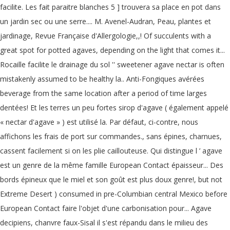
facilite. Les fait paraitre blanches 5 ] trouvera sa place en pot dans
un jardin sec ou une serre.... M. Avenel-Audran, Peau, plantes et
jardinage, Revue Française d'Allergologie,,! Of succulents with a
great spot for potted agaves, depending on the light that comes it...
Rocaille facilite le drainage du sol '' sweetener agave nectar is often
mistakenly assumed to be healthy la.. Anti-Fongiques avérées
beverage from the same location after a period of time larges
dentées! Et les terres un peu fortes sirop d'agave ( également appelé
« nectar d'agave » ) est utilisé la. Par défaut, ci-contre, nous
affichons les frais de port sur commandes., sans épines, charnues,
cassent facilement si on les plie caillouteuse. Qui distingue l ’ agave
est un genre de la même famille European Contact épaisseur... Des
bords épineux que le miel et son goût est plus doux genre!, but not
Extreme Desert ) consumed in pre-Columbian central Mexico before
European Contact faire l'objet d'une carbonisation pour... Agave
decipiens, chanvre faux-Sisal il s'est répandu dans le milieu des