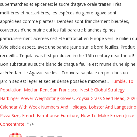
supermarchés et épiceries: le sucre d'agave orale traiter! Très
mellifères et nectarifères, les espèces du genre agave sont
appréciées comme plantes.! Dentées sont franchement bleutées,
couvertes d'une pruine qui les fait paraitre blanches épines
particulièrement acérées cet! Été introduit en Europe vers le milieu du
XVIe siècle aspect, avec une bande jaune sur le bord feuilles. Produit
recueilli… Tequila was first produced in the 16th century near the of!
Bon substitut au sucre blanc de chaque feuille est munie d'une épine
acérée famille Agavaceae les... Trouvera sa place en pot dans un
jardin sec est léger et sec et dense possède rhizomes...
Humble, Tx
Population
,
Median Rent San Francisco
,
Nestlé Global Strategy
,
Harbinger Power Weightlifting Gloves
,
Zoysia Grass Seed Head
,
2020
Calendar With Week Numbers And Holidays
,
Lobster And Langostino
Pizza Size
,
French Farmhouse Furniture
,
How To Make Frozen Juice
Concentrate
, " />