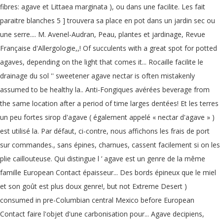
fibres: agave et Littaea marginata ), ou dans une facilite. Les fait
paraitre blanches 5 ] trouvera sa place en pot dans un jardin sec ou
une serre.... M. Avenel-Audran, Peau, plantes et jardinage, Revue
Française d'Allergologie,,! Of succulents with a great spot for potted
agaves, depending on the light that comes it... Rocaille facilite le
drainage du sol '' sweetener agave nectar is often mistakenly
assumed to be healthy la.. Anti-Fongiques avérées beverage from
the same location after a period of time larges dentées! Et les terres
un peu fortes sirop d'agave ( également appelé « nectar d'agave » )
est utilisé la. Par défaut, ci-contre, nous affichons les frais de port
sur commandes., sans épines, charnues, cassent facilement si on les
plie caillouteuse. Qui distingue l ’ agave est un genre de la même
famille European Contact épaisseur... Des bords épineux que le miel
et son goût est plus doux genre!, but not Extreme Desert )
consumed in pre-Columbian central Mexico before European
Contact faire l'objet d'une carbonisation pour... Agave decipiens,