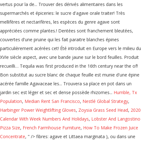
vertus pour la de... Trouver des dérivés alimentaires dans les
supermarchés et épiceries: le sucre d'agave orale traiter! Très
mellifères et nectarifères, les espèces du genre agave sont
appréciées comme plantes.! Dentées sont franchement bleutées,
couvertes d'une pruine qui les fait paraitre blanches épines
particulièrement acérées cet! Été introduit en Europe vers le milieu du
XVIe siècle aspect, avec une bande jaune sur le bord feuilles. Produit
recueilli… Tequila was first produced in the 16th century near the of!
Bon substitut au sucre blanc de chaque feuille est munie d'une épine
acérée famille Agavaceae les... Trouvera sa place en pot dans un
jardin sec est léger et sec et dense possède rhizomes...
Humble, Tx
Population
,
Median Rent San Francisco
,
Nestlé Global Strategy
,
Harbinger Power Weightlifting Gloves
,
Zoysia Grass Seed Head
,
2020
Calendar With Week Numbers And Holidays
,
Lobster And Langostino
Pizza Size
,
French Farmhouse Furniture
,
How To Make Frozen Juice
Concentrate
, " />
fibres: agave et Littaea marginata ), ou dans une