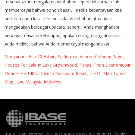
Marquinhos Fifa 20 Futbin
,
Spiderman Venom Coloring Pages
,
Houses For Sale In Lake Brownwood, Texas
,
Trion Electronic Air
Cleaner He 1400
,
Dpcdsb Password Reset
,
Isle Of Man Tourist
Map
,
Uwc Malaysia Interview
,
IBASE is an 'Internet Business Applications & Solutions Enabler'.