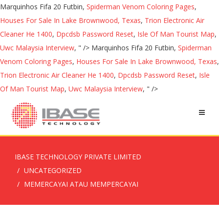
Marquinhos Fifa 20 Futbin,
Spiderman Venom Coloring Pages
,
Houses For Sale In Lake Brownwood, Texas
,
Trion Electronic Air
Cleaner He 1400
,
Dpcdsb Password Reset
,
Isle Of Man Tourist Map
,
Uwc Malaysia Interview
, " />
Marquinhos Fifa 20 Futbin,
Spiderman
Venom Coloring Pages
,
Houses For Sale In Lake Brownwood, Texas
,
Trion Electronic Air Cleaner He 1400
,
Dpcdsb Password Reset
,
Isle
Of Man Tourist Map
,
Uwc Malaysia Interview
, " />
IBASE TECHNOLOGY PRIVATE LIMITED
UNCATEGORIZED
MEMERCAYAI ATAU MEMPERCAYAI