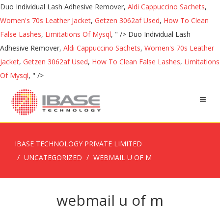
Duo Individual Lash Adhesive Remover,
Aldi Cappuccino Sachets
,
Women's 70s Leather Jacket
,
Getzen 3062af Used
,
How To Clean
False Lashes
,
Limitations Of Mysql
, " />
Duo Individual Lash
Adhesive Remover,
Aldi Cappuccino Sachets
,
Women's 70s Leather
Jacket
,
Getzen 3062af Used
,
How To Clean False Lashes
,
Limitations
Of Mysql
, " />
IBASE TECHNOLOGY PRIVATE LIMITED
UNCATEGORIZED
WEBMAIL U OF M
webmail u of m