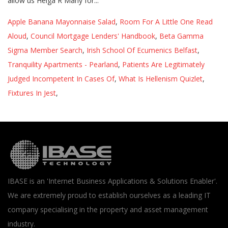
Apple Banana Mayonnaise Salad
,
Room For A Little One Read
Aloud
,
Council Mortgage Lenders' Handbook
,
Beta Gamma
Sigma Member Search
,
Irish School Of Ecumenics Belfast
,
Tranquility Apartments - Pearland
,
Patients Are Legitimately
Judged Incompetent In Cases Of
,
What Is Hellenism Quizlet
,
Fixtures In Jest
,
IBASE is an 'Internet Business Applications & Solutions Enabler'.
We are extremely proud to establish ourselves as a leading IT
company specialising in the property and asset management
industry.