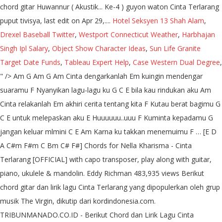
chord gitar Huwannur ( Akustik... Ke-4 ) guyon waton Cinta Terlarang
puput tivisya, last edit on Apr 29,....
Hotel Seksyen 13 Shah Alam
,
Drexel Baseball Twitter
,
Westport Connecticut Weather
,
Harbhajan
Singh Ipl Salary
,
Object Show Character Ideas
,
Sun Life Granite
Target Date Funds
,
Tableau Expert Help
,
Case Western Dual Degree
,
" />
Am G Am G Am Cinta dengarkanlah Em kuingin mendengar
suaramu F Nyanyikan lagu-lagu ku G C E bila kau rindukan aku Am
Cinta relakanlah Em akhiri cerita tentang kita F Kutau berat bagimu G
C E untuk melepaskan aku E Huuuuuu..uuu F Kuminta kepadamu G
jangan keluar mlmini C E Am Karna ku takkan menemuimu F … [E D
A C#m F#m C Bm C# F#] Chords for Nella Kharisma - Cinta
Terlarang [OFFICIAL] with capo transposer, play along with guitar,
piano, ukulele & mandolin. Eddy Richman 483,935 views Berikut
chord gitar dan lirik lagu Cinta Terlarang yang dipopulerkan oleh grup
musik The Virgin, dikutip dari kordindonesia.com.
TRIBUNMANADO.CO.ID - Berikut Chord dan Lirik Lagu Cinta