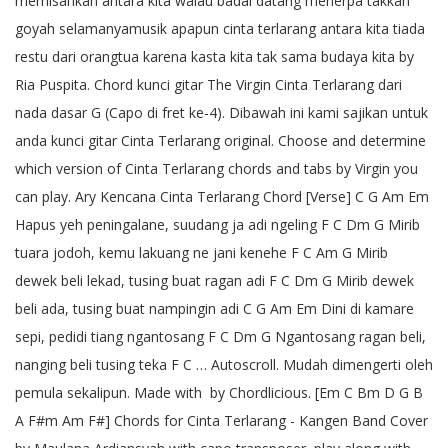
memisahkan antara kita walau badai datang menerpa takkan
goyah selamanyamusik apapun cinta terlarang antara kita tiada
restu dari orangtua karena kasta kita tak sama budaya kita by
Ria Puspita. Chord kunci gitar The Virgin Cinta Terlarang dari
nada dasar G (Capo di fret ke-4). Dibawah ini kami sajikan untuk
anda kunci gitar Cinta Terlarang original. Choose and determine
which version of Cinta Terlarang chords and tabs by Virgin you
can play. Ary Kencana Cinta Terlarang Chord [Verse] C G Am Em
Hapus yeh peningalane, suudang ja adi ngeling F C Dm G Mirib
tuara jodoh, kemu lakuang ne jani kenehe F C Am G Mirib
dewek beli lekad, tusing buat ragan adi F C Dm G Mirib dewek
beli ada, tusing buat nampingin adi C G Am Em Dini di kamare
sepi, pedidi tiang ngantosang F C Dm G Ngantosang ragan beli,
nanging beli tusing teka F C … Autoscroll. Mudah dimengerti oleh
pemula sekalipun. Made with by Chordlicious. [Em C Bm D G B
A F#m Am F#] Chords for Cinta Terlarang - Kangen Band Cover