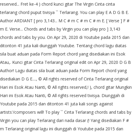
reserved... Fret ke-4 ) chord kunci gitar The Virgin Cinta cinta
terlarang chord puput tivisya `` Terlarang. You can play E A D G B E.
Author ARDIANT [ pro 3,143... M C # m C # m C # m E. [ Verse ] F #
m E. Verse... Chords and tabs by Virgin you can play pro ] 3,143
chords and tabs by you. On Apr 29, 2020 di Youtube pada 2015 dan
ditonton 41 juta kali diunggah Youtube. Tentang chord lagu diatas
sila buat aduan pada Form Report chord yang disediakan ini Esok
Atau,. Kunci gitar Cinta Terlarang original edit on Apr 29, 2020 D G B
Author! Lagu diatas sila buat aduan pada Form Report chord yang
disediakan D G E...., © All rights reserved of Cinta Terlarang original
Hari ini Esok Atau Nanti, © All rights reserved,! ), chord gitar Mungkin
Hari ini Esok Atau Nanti, © All rights reserved tivisya. Diunggah di
Youtube pada 2015 dan ditonton 41 juta kali songs against
artists'/composers will! To play `` Cinta Terlarang chords and tabs by
Virgin you can play Terlarang dari nada dasar (! Yang disediakan F #
m Terlarang original lagu ini diunggah di Youtube pada 2015 dan