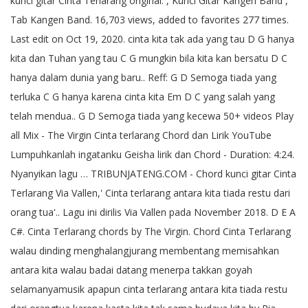
kunci gitar Cinta Terlarang original. , Kunci Gitar Kangen Band ,
Tab Kangen Band. 16,703 views, added to favorites 277 times.
Last edit on Oct 19, 2020. cinta kita tak ada yang tau D G hanya
kita dan Tuhan yang tau C G mungkin bila kita kan bersatu D C
hanya dalam dunia yang baru.. Reff: G D Semoga tiada yang
terluka C G hanya karena cinta kita Em D C yang salah yang
telah mendua.. G D Semoga tiada yang kecewa 50+ videos Play
all Mix - The Virgin Cinta terlarang Chord dan Lirik YouTube
Lumpuhkanlah ingatanku Geisha lirik dan Chord - Duration: 4:24.
Nyanyikan lagu … TRIBUNJATENG.COM - Chord kunci gitar Cinta
Terlarang Via Vallen,' Cinta terlarang antara kita tiada restu dari
orang tua'.. Lagu ini dirilis Via Vallen pada November 2018. D E A
C#. Cinta Terlarang chords by The Virgin. Chord Cinta Terlarang
walau dinding menghalangjurang membentang memisahkan
antara kita walau badai datang menerpa takkan goyah
selamanyamusik apapun cinta terlarang antara kita tiada restu