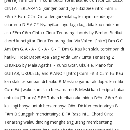
[Verse] F#m C#m. 1 contributor total, last edit on Apr 29, 2020.
CINTA TERLARANG [kangen band ]by FB:iz ziee intro:F#m E
F#m E F#m C#m Cinta dengarkanlah,,, kuingin mendengar
suaramu D E A C# Nyanyikan lagu-lagu ku,,, bila kau rindukan
aku F#m C#m Cinta r Cinta Terlarang chords by Bimbo. Berikut
chord kunci gitar Cinta Terlarang dari Via Vallen : [intro] Dm G C
Am Dm G. A - A - G - A - G - F. Dm G. Kau kan slalu tersimpan di
hatiku. Tidak Dapat Apa Yang Anda Cari? Cinta Terlarang 2
CHORDS by Mala Agatha ~ Kunci Gitar, Ukulele, Piano for
GUITAR, UKULELE, and PIANO !! [Intro] C#m F# B C#m F# Kau
kan slalu tersimpan di hatiku B Meski ragamu tak dapat kumiliki
C#m F# Jiwaku kan slalu bersamamu B Meski kau tercipta bukan
untukku [Chorus] E F# Tuhan berikan aku hidup D#m G#m Satu
kali lagi hanya untuk bersamanya C#m F# Kumencintainya B
F#m B Sungguh mencintainya E F# Rasa ini … Chord Cinta
Terlarang walau dinding menghalangjurang membentang