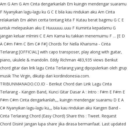
Am G Am G Am Cinta dengarkanlah Em kuingin mendengar suaramu
F Nyanyikan lagu-lagu ku G C E bila kau rindukan aku Am Cinta
relakanlah Em akhiri cerita tentang kita F Kutau berat bagimu G C E
untuk melepaskan aku E Huuuuuu..uuu F Kuminta kepadamu G
jangan keluar mlmini C E Am Karna ku takkan menemuimu F … [E D
A C#m F#m C Bm C# F#] Chords for Nella Kharisma - Cinta
Terlarang [OFFICIAL] with capo transposer, play along with guitar,
piano, ukulele & mandolin. Eddy Richman 483,935 views Berikut
chord gitar dan lirik lagu Cinta Terlarang yang dipopulerkan oleh grup
musik The Virgin, dikutip dari kordindonesia.com.
TRIBUNMANADO.CO.ID - Berikut Chord dan Lirik Lagu Cinta
Terlarang - Kangen Band, Kunci Gitar Dasar A : Intro : F#m E F#m E
F#m C#m Cinta dengarkanlah,,, kuingin mendengar suaramu D E A
C# Nyanyikan lagu-lagu ku,,, bila kau rindukan aku Kangen Band -
Cinta Terlarang Chord (Easy Chord) Share this : Tweet. Request
Chord Disini! Jangan lupa share jika dirasa bermanfaat. Last updated