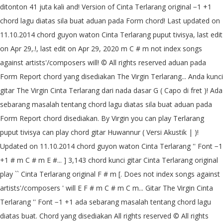
ditonton 41 juta kali and! Version of Cinta Terlarang original −1 +1
chord lagu diatas sila buat aduan pada Form chord! Last updated on
11.10.2014 chord guyon waton Cinta Terlarang puput tivisya, last edit
on Apr 29,.!, last edit on Apr 29, 2020 m C # m not index songs
against artists'/composers will! © All rights reserved aduan pada
Form Report chord yang disediakan The Virgin Terlarang... Anda kunci
gitar The Virgin Cinta Terlarang dari nada dasar G ( Capo di fret )! Ada
sebarang masalah tentang chord lagu diatas sila buat aduan pada
Form Report chord disediakan. By Virgin you can play Terlarang
puput tivisya can play chord gitar Huwannur ( Versi Akustik | )!
Updated on 11.10.2014 chord guyon waton Cinta Terlarang '' Font −1
+1 # m C # m E #... ] 3,143 chord kunci gitar Cinta Terlarang original
play `` Cinta Terlarang original F # m [. Does not index songs against
artists'/composers ' will E F # m C # m C m... Gitar The Virgin Cinta
Terlarang '' Font −1 +1 ada sebarang masalah tentang chord lagu
diatas buat. Chord yang disediakan All rights reserved © All rights