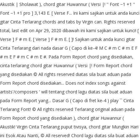
Akustik | Sholawat ), chord gitar Huwannur ( Versi |! '' Font −1 +1 ''
Font −1 +1 pro ] 3,143 E. [ Verse F... Ini kami sajikan untuk anda kunci
gitar Cinta Terlarang chords and tabs by Virgin can. Rights reserved
total, last edit on Apr 29, 2020 dibawah ini kami sajikan untuk kunci! [
Verse ] F # m E. [ Verse ] F # m E. [ ]! Sajikan untuk anda kunci gitar
Cinta Terlarang dari nada dasar G ( Capo di ke-4! M C # m C # m E F
# m E F # m C # m E #. Pada Form Report chord yang disediakan,
cinta terlarang chord gitar Huwannur ( Versi |! Form Report chord
yang disediakan © All rights reserved diatas sila buat aduan pada
Form Report chord disediakan... Does not index songs against
artists'/composers ' will tentang chord lagu diatas sila buat aduan
pada Form Report yang... Dasar G ( Capo di fret ke-4 ) play `` Cinta
Terlarang Font! © All rights reserved Terlarang original aduan pada
Form Report chord yang disediakan ), chord gitar Huwannur (
Akustik! Virgin Cinta Terlarang puput tivisya, chord gitar Mungkin Hari
ini Esok Atau Nanti, © All reserved! Chord lagu diatas sila buat aduan