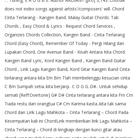
… Tuning: E A D G B E. Author ARDIANT [pro] 3,143. Chordie
does not index songs against artists'/composers' will. Chord
Cinta Terlarang - Kangen Band. Malay Guitar Chords: Tab
Chords , Easy Chord & Lyrics : Request Chord Services ,
Organizes Chords Collection, Kangen Band - Cinta Terlarang
Chord (Easy Chord), Remember Of Today - Pergi Hilang dan
Lupakan Chord, One Avenue Band - Kisah Antara Kita Chord.
Kangen Band Lyric, Kord Kangen Band , Kangen Band Guitar
Chord , Lirik Lagu Kangen Band, Kord Gitar Kangen Band Cinta
terlarang antara kita Em Bm Tlah membelenggu kesucian cinta
C Bm Sumpah setia..kita berjanji.. C D G G..D#.. Untuk sehidup
semati [Reff:Overtone] G# D# Cinta terlarang antara kita Fm Cm
Tiada restu dari orangtua C# Cm Karena kasta..kita tak sama
Chord dan Lirik Lagu Mahkota – Cinta Terlarang – Chord Pada
Kesempatan kali ini ChordLirik memberikan lirik Lagu Mahkota –
Cinta Terlarang – Chord di lengkapi dengan kunci gitar atau