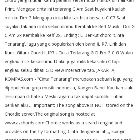
chord yang mudah kamu pahami serta mudah untuk di mainkan.
Print. Mengapa cinta ini terlarang C Am Saat kuyakini kaulah
milikku Dm G Mengapa cinta kita tak bisa bersatu C C7 Saat
kuyakin tak ada cinta selain dirimu Kembali ke Reff Musik : Dm G
C Am 2x Kembali ke Reff 2x.. Ending : C Berikut chord 'Cinta
Terlarang', lagu yang dipopulerkan oleh band ILIR7. Lirik dan
Kunci Gitar / Chord ILIR7 - Cinta Terlarang G D Em G C G Walau
engkau milik kekasihmu D aku juga milik kekasihku C tapi
engkau selalu dihati G D View interactive tab. JAKARTA,
KOMPAS.com - "Cinta Terlarang" merupakan sebuah lagu yang
dipopulerkan grup musik Indonesia, Kangen Band. Kau kan slalu
tersimpan di hatiku Meski ragamu tak dapat kumiliki Tuhan
berikan aku … Important: The song above is NOT stored on the
Chordie server.The original song is hosted at
www.azchords.com.Chordie works as a search engine and
provides on-the-fly formatting. Cinta dengarkanlah,,, kuingin