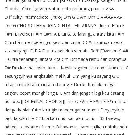
mendengar suaramu. C Am. [REPORT CHORDS], Kangen Band
Chords , Chord guyon waton cinta terlarang puput tivisya.
Difficulty: intermediate. [intro] Dm G C Am Dm G A-A-G-A-G-F
Dm G CHORD THE VIRGIN CINTA TERLARANG. [Intro] F#m E
F#m E [Verse] F#m C#m A E Cinta terlarang.. antara kita F#m
C#m tlah membelenggu kesucian cinta D C#m sumpah setia..
kita berjanji.. D E A F untuk sehidup semati.. Reff: [Overtone] A#
F Cinta terlarang.. antara kita Gm Dm tiada restu dari orangtua
D# Dm karena kasta.. kita … Meski ragamu tak dapat kumiliki. C
sesungguhnya engkaulah makhluk Dm yang ku sayang G C
tetapi cinta kita ini cinta terlarang F Dm ku harapkan agar
engkau cepat menghilang B E Am dan jangan lagi kau datang..
ho.. oo.. [[[ORIGINAL CHORD]]] Intro : F#m E F#m E F#m cinta
dengarkanlah C#m ku ingin mendengar suaramu D nyanyikan
lagu-laguku E A C# bila kau rindukan aku.. uu uu.. 334 views,
added to favorites 1 time. Dibawah ini kami sajikan untuk anda