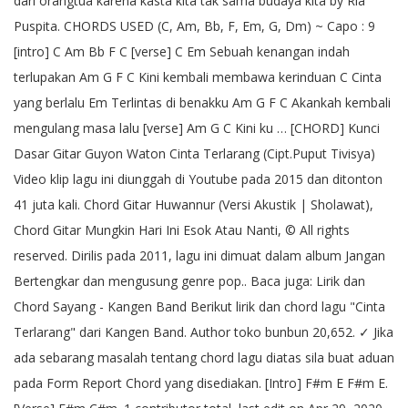
dari orangtua karena kasta kita tak sama budaya kita by Ria
Puspita. CHORDS USED (C, Am, Bb, F, Em, G, Dm) ~ Capo : 9
[intro] C Am Bb F C [verse] C Em Sebuah kenangan indah
terlupakan Am G F C Kini kembali membawa kerinduan C Cinta
yang berlalu Em Terlintas di benakku Am G F C Akankah kembali
mengulang masa lalu [verse] Am G C Kini ku … [CHORD] Kunci
Dasar Gitar Guyon Waton Cinta Terlarang (Cipt.Puput Tivisya)
Video klip lagu ini diunggah di Youtube pada 2015 dan ditonton
41 juta kali. Chord Gitar Huwannur (Versi Akustik | Sholawat),
Chord Gitar Mungkin Hari Ini Esok Atau Nanti, © All rights
reserved. Dirilis pada 2011, lagu ini dimuat dalam album Jangan
Bertengkar dan mengusung genre pop.. Baca juga: Lirik dan
Chord Sayang - Kangen Band Berikut lirik dan chord lagu "Cinta
Terlarang" dari Kangen Band. Author toko bunbun 20,652. ✓ Jika
ada sebarang masalah tentang chord lagu diatas sila buat aduan
pada Form Report Chord yang disediakan. [Intro] F#m E F#m E.