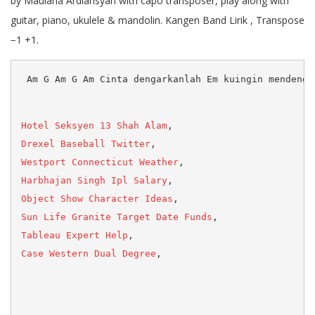
by Maulana Ardiansyah with capo transposer, play along with
guitar, piano, ukulele & mandolin. Kangen Band Lirik , Transpose
−1 +1.
 Am G Am G Am Cinta dengarkanlah Em kuingin mendenga
Hotel Seksyen 13 Shah Alam
Drexel Baseball Twitter
Westport Connecticut Weather
Harbhajan Singh Ipl Salary
Object Show Character Ideas
Sun Life Granite Target Date Funds
Tableau Expert Help
Case Western Dual Degree