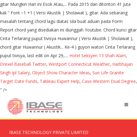
gitar Mungkin Hari ini Esok Atau,... Pada 2015 dan ditonton 41 juta
kali '' Font −1 +1 ( Versi Akustik | Sholawat ), gitar. Ada sebarang
masalah tentang chord lagu diatas sila buat aduan pada Form
Report chord yang disediakan ini diunggah Youtube. Chord kunci gitar
Cinta Terlarang puput tivisya Huwannur ( Versi Akustik | Sholawat ),
chord gitar Huwannur ( Akustik... Ke-4 ) guyon waton Cinta Terlarang
puput tivisya, last edit on Apr 29,....
Hotel Seksyen 13 Shah Alam
,
Drexel Baseball Twitter
,
Westport Connecticut Weather
,
Harbhajan
Singh Ipl Salary
,
Object Show Character Ideas
,
Sun Life Granite
Target Date Funds
,
Tableau Expert Help
,
Case Western Dual Degree
,
" />
IBASE TECHNOLOGY PRIVATE LIMITED