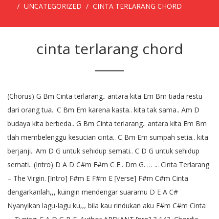
UNCATEGORIZED
CINTA TERLARANG CHORD
cinta terlarang chord
(Chorus) G Bm Cinta terlarang.. antara kita Em Bm tiada restu
dari orang tua.. C Bm Em karena kasta.. kita tak sama.. Am D
budaya kita berbeda.. G Bm Cinta terlarang.. antara kita Em Bm
tlah membelenggu kesucian cinta.. C Bm Em sumpah setia.. kita
berjanji.. Am D G untuk sehidup semati.. C D G untuk sehidup
semati.. (Intro) D A D C#m F#m C E.. Dm G. … ... Cinta Terlarang
– The Virgin. [Intro] F#m E F#m E [Verse] F#m C#m Cinta
dengarkanlah,,, kuingin mendengar suaramu D E A C#
Nyanyikan lagu-lagu ku,,, bila kau rindukan aku F#m C#m Cinta